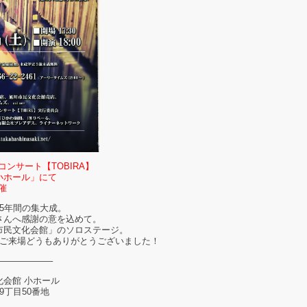
コンサート【TOBIRA】
小ホール」にて
開催
5年間の集大成。
さんへ感謝の意を込めて。
市民文化会館」のソロステージ。
･ご来場どうもありがとうございました！
——————–
会館 小ホール
9丁目50番地