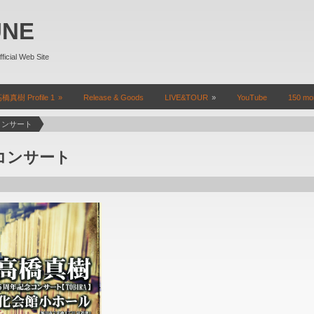
UNE
l Web Site
橋真樹 Profile 1
Release & Goods
LIVE&TOUR
YouTube
150 mon
コンサート
コンサート