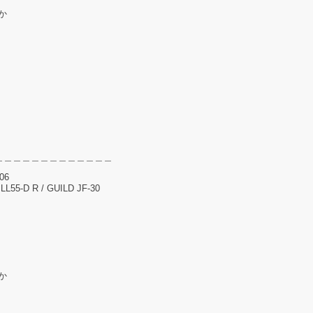
か
＿＿＿＿＿＿＿＿＿＿＿＿＿
106
L55-D R / GUILD JF-30
か