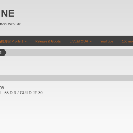
UNE
l Web Site
橋真樹 Profile 1
Release & Goods
LIVE&TOUR
YouTube
150 mon
5
108
L55-D R / GUILD JF-30