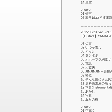
14 星空
encore
01 伝言
02 海ヲ越エ(初披露新
＿＿＿＿＿＿＿＿＿
2015/05/23 Sat. vol.
【Guitars】YAMAHA 
01 伝言
02 いつか友よ
03 ずっと
04 タンポポ
05 オホーツク網走
06 電話
07 大丈夫
08 JINJINJIN～
09 校歌
10 そんな風にさぁ(
11 更科蕎麦屋の辰ち
12 本音(Instrumental)
13 あかし
14 写真
15 五月の桜
encore
01 空高く