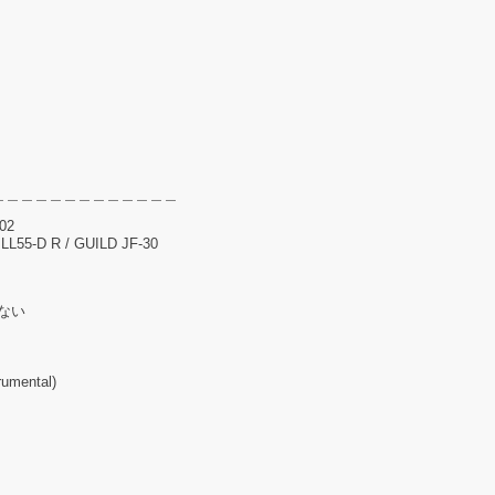
＿＿＿＿＿＿＿＿＿＿＿＿＿
102
L55-D R / GUILD JF-30
くない
mental)