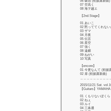
06 吸殻 (初披露新曲)
07 空高く
08 海ヲ越エ
【2nd.Stage】
01 あいこ
02 黙っててくれない
03 ザマ
04 月夜
05 伝言
06 星空
07 強く
08 遠郷
09 ねがい
10 写真
【encore】
01 今更なんて (初披
02 扉 (初披露新曲)
＿＿＿＿＿＿＿＿＿
2015/11/21 Sat. vol.
【Guitars】YAMAHA L
01 くもりないぼくら
02 ねぇ
03 ルイ
04 三条通