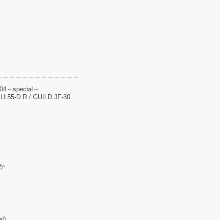
＿＿＿＿＿＿＿＿＿＿＿＿＿
.104～special～
L55-D R / GUILD JF-30
か
l)