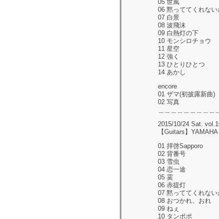
05 世風
06 黙っててくれない
07 白景
08 波飛沫
09 白熱灯の下
10 モンシロチョウ
11 星空
12 強く
13 ひとりひとつ
14 あかし
encore
01 ザマ(初披露新曲)
02 写真
＿＿＿＿＿＿＿＿＿
2015/10/24 Sat. vol.
【Guitars】YAMAHA L
01 拝啓Sapporo
02 背番号
03 雪虫
04 恋一途
05 霙
06 赤提灯
07 黙っててくれない
08 おつかれ、おれ
09 ねぇ
10 タンポポ