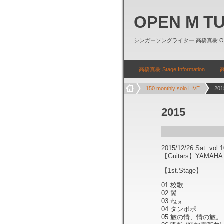
OPEN M T
シンガーソングライター 高橋真樹 Officia
高橋真樹 Stage Information
高
150 monthly solo LIVE
201
2015
2015/12/26 Sat. vol.
【Guitars】YAMAHA L
【1st.Stage】
01 校歌
02 翼
03 ねぇ
04 タンポポ
05 旅の情、情の旅。