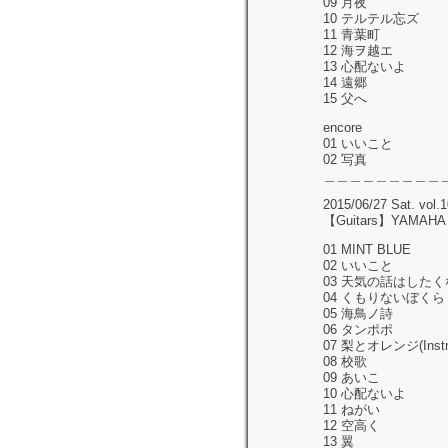
09 月夜
10 テルテル忘ズ
11 青葉町
12 海ヲ越エ
13 心配ないよ
14 遠郷
15 父へ
encore
01 いいこと
02 写真
＿＿＿＿＿＿＿＿＿
2015/06/27 Sat. vol.
【Guitars】YAMAHA L
01 MINT BLUE
02 いいこと
03 天気の話はした
04 くもりないぼくら
05 海鳥ノ詩
06 タンポポ
07 梨とオレンジ(Instru
08 校歌
09 あいこ
10 心配ないよ
11 ねがい
12 空高く
13 翼