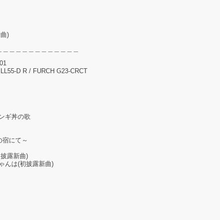
曲)
＿＿＿＿＿＿＿＿＿＿＿＿＿
101
LL55-D R / FURCH G23-CRCT
ザンギ丼の歌
美幌の宿にて～
初披露新曲)
ゃんは(初披露新曲)