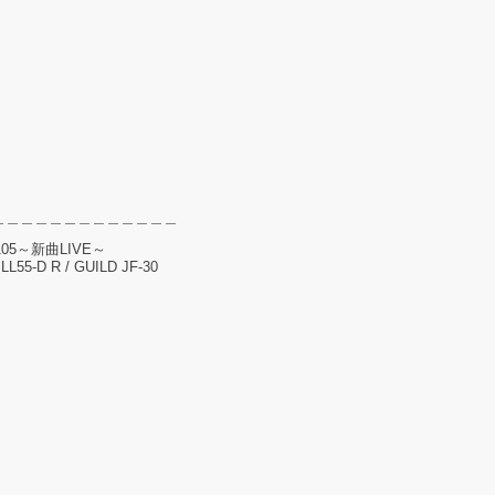
＿＿＿＿＿＿＿＿＿＿＿＿＿
ol.105～新曲LIVE～
L55-D R / GUILD JF-30