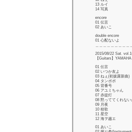
13 ルイ
14 写真
encore
01 伝言
02 あいこ
double encore
01 心配ないよ
＿＿＿＿＿＿＿＿＿
2015/08/22 Sat. vol
【Guitars】YAMAHA L
01 伝言
02 いつか友よ
03 ねぇ(初披露新曲)
04 タンポポ
05 背番号
06 アユミちゃん
07 赤提灯
08 黙っててくれない
09 月夜
10 校歌
11 星空
12 海ヲ越エ
01 あいこ
02 握り拳(Instrumenta