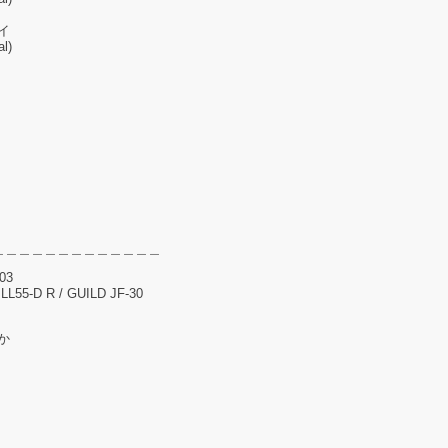
イ
l)
＿＿＿＿＿＿＿＿＿＿＿＿＿
103
L55-D R / GUILD JF-30
か