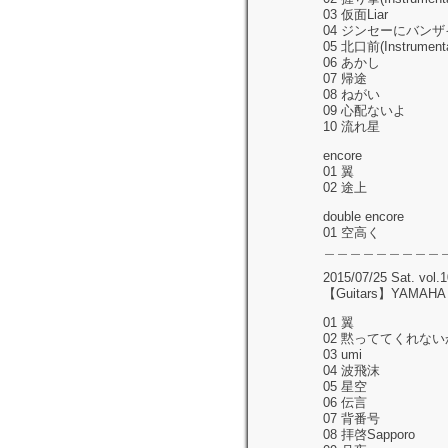
03 仮面Liar
04 ジンセーにバンザ
05 北口前(Instrumenta
06 あかし
07 帰途
08 ねがい
09 心配ないよ
10 流れ星
encore
01 翼
02 途上
double encore
01 空高く
＿＿＿＿＿＿＿＿＿
2015/07/25 Sat. vol.
【Guitars】YAMAHA L
01 翼
02 黙っててくれない
03 umi
04 波飛沫
05 星空
06 伝言
07 背番号
08 拝啓Sapporo