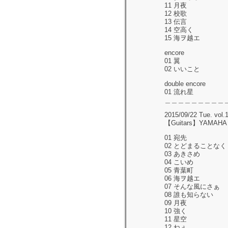
11 月夜
12 校歌
13 伝言
14 空高く
15 海ヲ越エ
encore
01 翼
02 いいこと
double encore
01 流れ星
＿＿＿＿＿＿＿＿＿
2015/09/22 Tue. v
【Guitars】YAMAHA L
01 宛先
02 とどまることなく
03 あきさめ
04 こいめ
05 青葉町
06 海ヲ越エ
07 そんな風にさぁ
08 誰も知らない
09 月夜
10 強く
11 星空
12 ねぇ